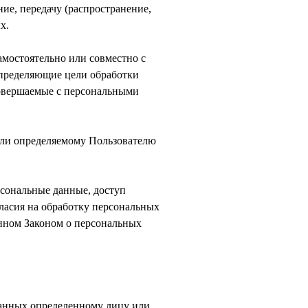
ие, передачу (распространение,
х.
амостоятельно или совместно с
определяющие цели обработки
совершаемые с персональными
или определяемому Пользователю
рсональные данные, доступ
ласия на обработку персональных
нном Законом о персональных
данных определенному лицу или